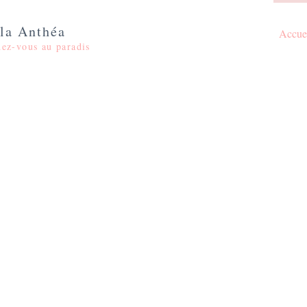
lla
Anthéa
Accue
ez-vous au paradis